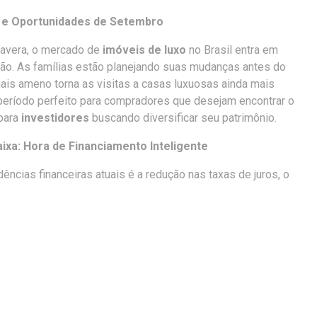
 e Oportunidades de Setembro
avera, o mercado de
imóveis de luxo
no Brasil entra em
ção. As famílias estão planejando suas mudanças antes do
mais ameno torna as visitas a casas luxuosas ainda mais
período perfeito para compradores que desejam encontrar o
para
investidores
buscando diversificar seu patrimônio.
ixa: Hora de Financiamento Inteligente
ências financeiras atuais é a redução nas taxas de juros, o
nciamento de
casas de luxo
mais acessível. Para muitos
a oportunidade de adquirir uma propriedade de alto padrão
 de pagamento e maior flexibilidade financeira.
os recursos para comprar uma casa à vista, pode ser
r o financiamento como uma estratégia de alavancagem de
 disponível para diversificar seus
investimentos
em outros