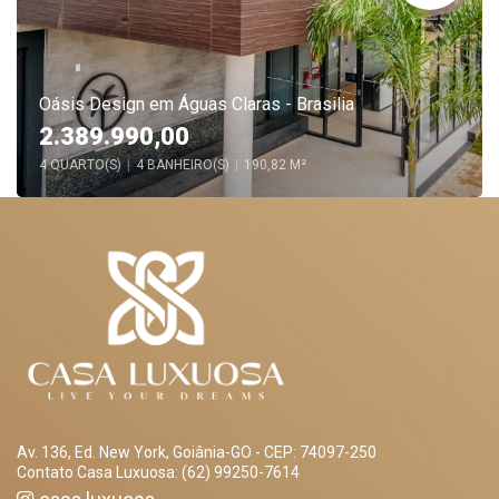
Oásis Design em Águas Claras - Brasilia
2.389.990,00
4 QUARTO(S)
|
4 BANHEIRO(S)
|
190,82 M²
Av. 136, Ed. New York, Goiânia-GO - CEP: 74097-250
Contato Casa Luxuosa: (62) 99250-7614