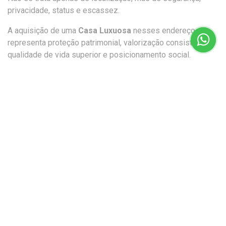
privacidade, status e escassez.
A aquisição de uma
Casa Luxuosa
nesses endereços
representa proteção patrimonial, valorização consistente,
qualidade de vida superior e posicionamento social.
Descubra os Endereços Mais
Exclusivos no
Portal Casa
Luxuosa
Se você busca excelência, curadoria especializada e
acesso aos imóveis mais desejados no Brasil e nos EUA, o
Portal Casa Luxuosa
é referência em
Imóveis de Luxo
.
Acompanhe também nosso Instagram
@casa.luxuosa
e
esteja sempre à frente nas oportunidades mais exclusivas
do mercado imobiliário de alto padrão.