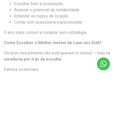
Escolher bem a localização
Analisar o potencial de rentabilidade
Entender as regras de locação
Contar com assessoria especializada
O erro mais comum é comprar sem estratégia.
Como Escolher o Melhor Imóvel de Luxo nos EUA?
Um bom investimento não está apenas no imóvel — mas na
curadoria por trás da escolha
.
Fatores essenciais:
Localização premium
Demanda real de locação
Potencial de valorização
Perfil do público-alvo
Sobre a Casa Luxuosa: Curadoria Imobiliária de Alto
Padrão