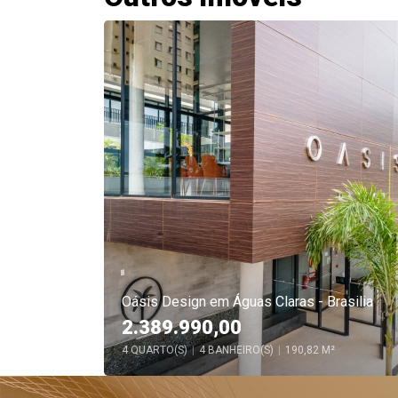
Oásis Design em Águas Claras - Brasilia
2.389.990,00
4 QUARTO(S)
|
4 BANHEIRO(S)
|
190,82 M²