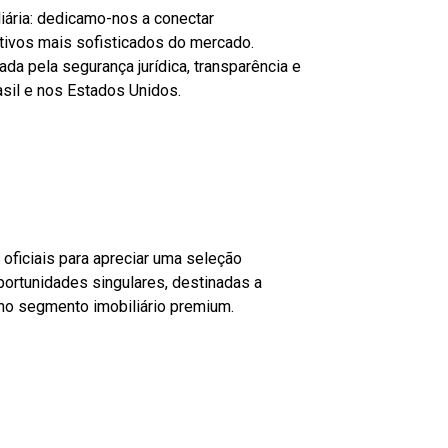
iária: dedicamo-nos a conectar
 ativos mais sofisticados do mercado.
a pela segurança jurídica, transparência e
asil e nos Estados Unidos.
hatsApp)
com.br
uosa
ficiais para apreciar uma seleção
portunidades singulares, destinadas a
no segmento imobiliário premium.