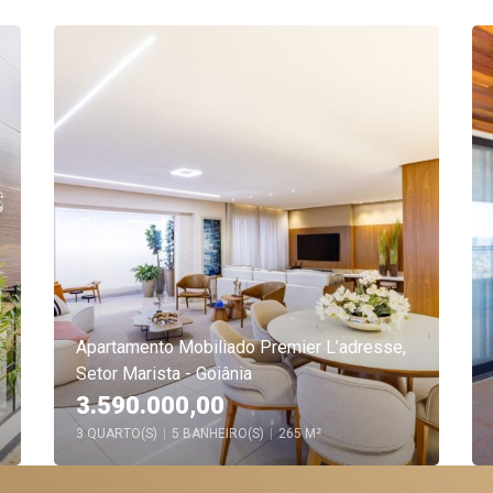
Apartamento Mobiliado Premier L’adresse,
Setor Marista - Goiânia
3.590.000,00
3 QUARTO(S)
|
5 BANHEIRO(S)
|
265 M²