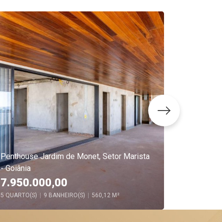
Penthouse Jardim de Monet, Setor Marista
Apartamen
- Goiânia
Marista -
7.950.000,00
2.990
5 QUARTO(S)
|
9 BANHEIRO(S)
|
560,12 M²
3 QUARTO(