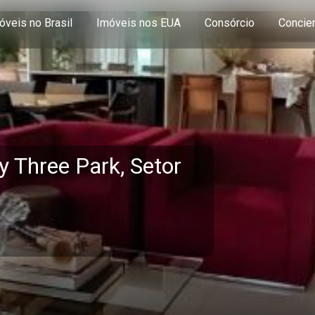
óveis no Brasil
Imóveis nos EUA
Consórcio
Concie
 Three Park, Setor