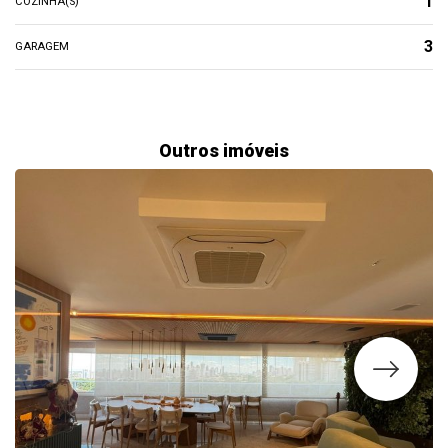
1
COZINHA(S)
3
GARAGEM
Outros imóveis