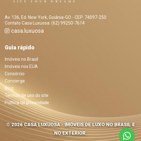
Av. 136, Ed. New York, Goiânia-GO - CEP: 74097-250
Contato Casa Luxuosa: (62) 99250-7614
casa.luxuosa
Guia rápido
Imóveis no Brasil
Imóveis nos EUA
Consórcio
Concierge
Blog
Termos de uso do site
Política de privacidade
© 2026 CASA LUXUOSA - IMÓVEIS DE LUXO NO BRASIL E
NO EXTERIOR.