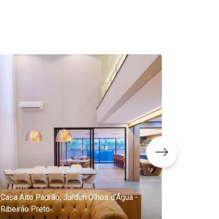
Casa Alto Padrão, Jardim Olhos d’Água -
Ribeirão Preto
Casa no P