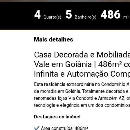
4
5
486
Quarto(s)
Banheiro(s)
m²
Mais detalhes
Casa Decorada e Mobiliada
Vale em Goiânia | 486m² c
Infinita e Automação Com
Esta residência extraordinária no Condomínio A
de moradia em Goiânia. Totalmente decorada e
renomadas lojas Via Condotti e Armazém AZ, of
tecnologia e elegância em um dos condomínios
Destaques do Imóvel
✔ Área construída: 486m²