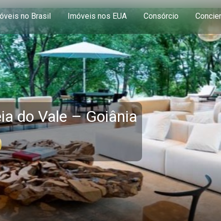
óveis no Brasil
Imóveis nos EUA
Consórcio
Concie
ia do Vale – Goiânia
0