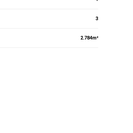
3
2.784m²