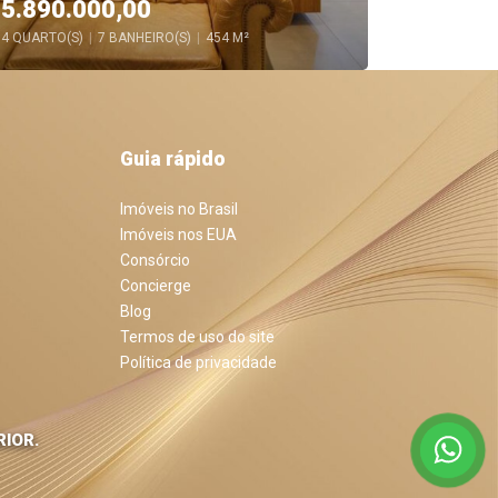
5.890.000,00
7.190
4 QUARTO(S)
|
7 BANHEIRO(S)
|
454 M²
5 QUARTO(
Guia rápido
Imóveis no Brasil
Imóveis nos EUA
Consórcio
Concierge
Blog
Termos de uso do site
Política de privacidade
RIOR.