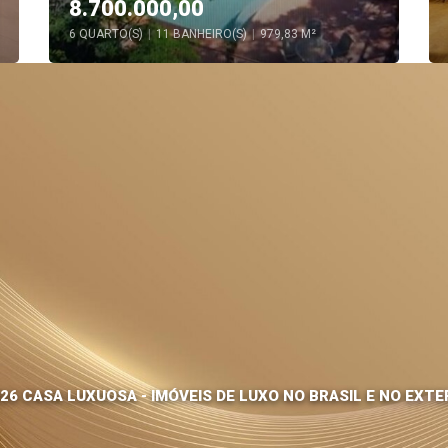
8.700.000,00
6 QUARTO(S)
|
11 BANHEIRO(S)
|
979,83 M²
26 CASA LUXUOSA - IMÓVEIS DE LUXO NO BRASIL E NO EXTE