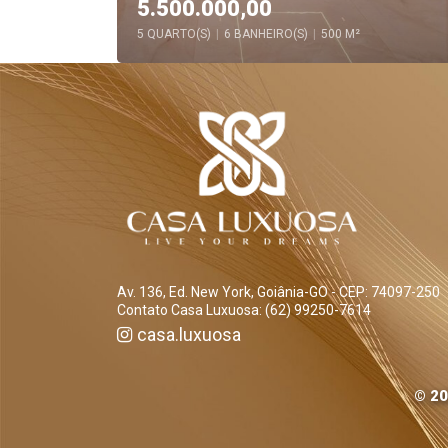
5.500.000,00
5 QUARTO(S)
|
6 BANHEIRO(S)
|
500 M²
Av. 136, Ed. New York, Goiânia-GO - CEP: 74097-250
Contato Casa Luxuosa: (62) 99250-7614
casa.luxuosa
© 20