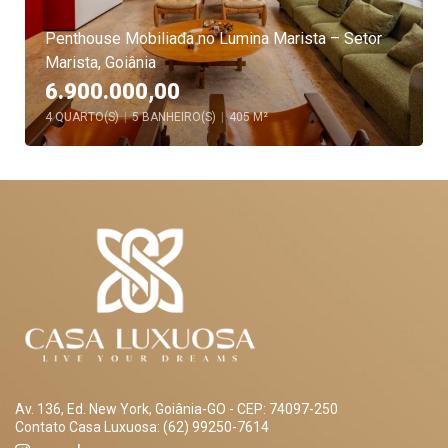
Penthouse Mobiliada no Lumina Marista – Setor
Marista, Goiânia
6.900.000,00
4 QUARTO(S)
|
5 BANHEIRO(S)
|
405 M²
Av. 136, Ed. New York, Goiânia-GO - CEP: 74097-250
Contato Casa Luxuosa: (62) 99250-7614