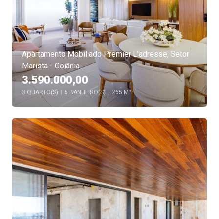
Apartamento Mobiliado Premier L’adresse, Setor
Marista - Goiânia
3.590.000,00
3 QUARTO(S)
|
5 BANHEIRO(S)
|
265 M²