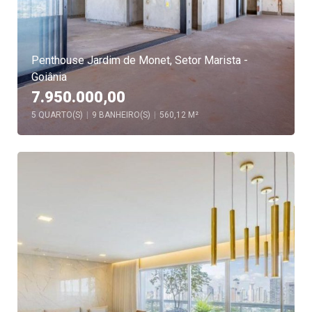
Penthouse Jardim de Monet, Setor Marista -
Goiânia
7.950.000,00
5 QUARTO(S)
|
9 BANHEIRO(S)
|
560,12 M²