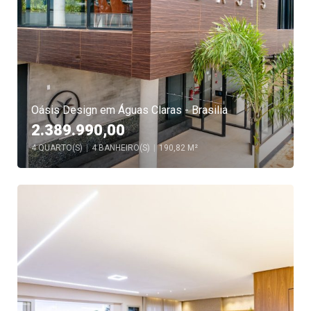
Oásis Design em Águas Claras - Brasilia
2.389.990,00
4 QUARTO(S)
|
4 BANHEIRO(S)
|
190,82 M²