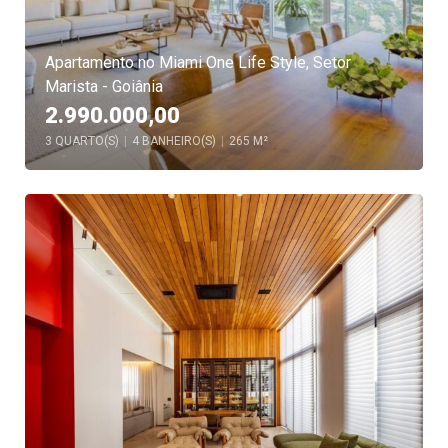
Apartamento no Miami One Life Style, Setor
Marista - Goiânia
2.990.000,00
3 QUARTO(S)
|
4 BANHEIRO(S)
|
265 M²